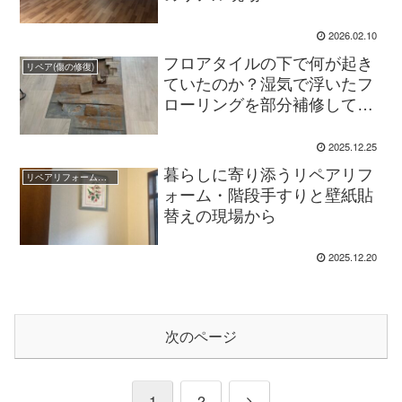
2026.02.10
フロアタイルの下で何が起き
リペア(傷の修復)
ていたのか？湿気で浮いたフ
ローリングを部分補修してき
ました
2025.12.25
暮らしに寄り添うリペアリフ
リペアリフォーム職人のBlog
ォーム・階段手すりと壁紙貼
替えの現場から
2025.12.20
次のページ
次
1
2