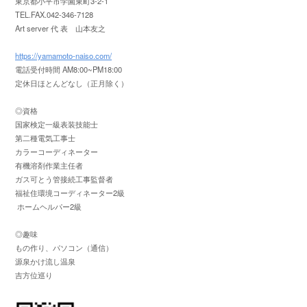
東京都小平市学園東町3-2-1
TEL.FAX.042-346-7128
Art server 代 表 山本友之
https://yamamoto-naiso.com/
電話受付時間 AM8:00~PM18:00
定休日ほとんどなし（正月除く）
◎資格
国家検定一級表装技能士
第二種電気工事士
カラーコーディネーター
有機溶剤作業主任者
ガス可とう管接続工事監督者
福祉住環境コーディネーター2級
ホームヘルパー2級
◎趣味
もの作り、パソコン（通信）
源泉かけ流し温泉
吉方位巡り