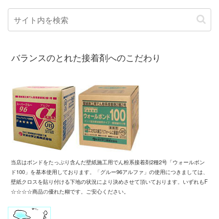
バランスのとれた接着剤へのこだわり
当店はボンドをたっぷり含んだ壁紙施工用
でん粉系接着剤2種2号「ウォールボン
ド100」
を基本使用しております
。「
グルー96アルファ」の使用につきましては、
壁紙クロスを
貼り付ける下地の状況により
決めさせて頂いております
。
いずれもF
☆☆☆☆商品
の
優れた糊です
。
ご安心ください。