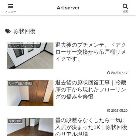
東京|多摩地域|小平市|リぺアリフォーム|クロス壁紙張替え
Art server
メニュー
検索
原状回復
退去後のプチメンテ。ドアク
リペアリフォーム職人のBlog
ローザー交換から吊戸棚リメ
イクです。
2026.07.17
退去後の原状回復工事｜冷蔵
リペア(傷の修復)
庫の下から現れたフローリン
グの傷みを修復
2026.05.20
畳の段差をなくしたら一気に
原状回復
入居が決まった1K｜原状回復
のリアル現場