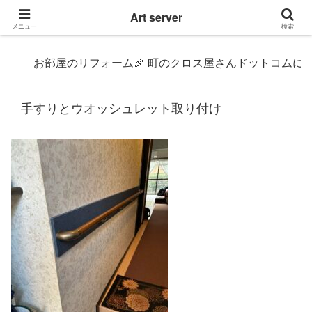
東京|多摩地域|小平市|リぺアリフォーム|クロス壁紙張替え
Art server
メニュー
検索
お部屋のリフォーム🎉 町のクロス屋さんドットコムにおまかせ〜
手すりとウオッシュレット取り付け