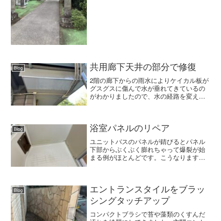
プですのでがんがん行きます！ま、そん
なこんなです^ ^月...
共用廊下天井の部分で修復
Blog
2階の廊下からの雨水によりケイカル板が
グスグスに傷んで水が垂れてきているの
がわかりましたので、水の経路を変えて
アルミ板で納めてようすをみます。何か
のときにもいつでもさっと外して見れる
ようにしておけば気楽なものですね。
浴室パネルのリペア
Blog
ユニットバスのパネルが錆びるとパネル
下部からぶくぶく膨れちゃって爆裂が始
まる例がほとんどです。こうなりますと
放ったらかしにせず、錆を除去して錆の
進行を止めることを大前提に修復するこ
とをお勧めします。
エントランスタイルをブラッ
Blog
シングタッチアップ
コンパクトブラシで苔や藻類のくすんだ