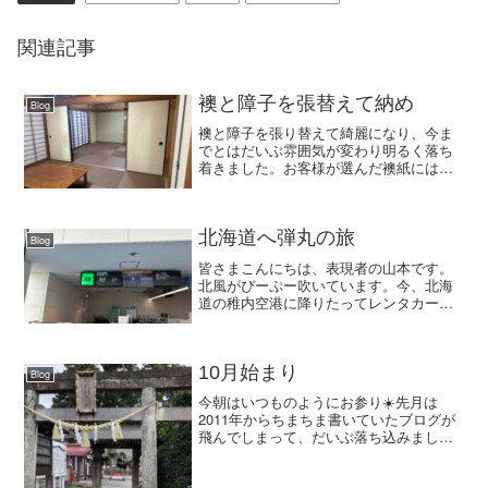
関連記事
襖と障子を張替えて納め
Blog
襖と障子を張り替えて綺麗になり、今ま
でとはだいぶ雰囲気が変わり明るく落ち
着きました。お客様が選んだ襖紙には薄
っすら横糸が入ったデザインで、これま
た薄っすらキラキラがまぶしてあります
ので尚更ですね。きっとお客様も喜んで
いただけることかと思いま...
北海道へ弾丸の旅
Blog
皆さまこんにちは、表現者の山本です。
北風がぴーぷー吹いています。今、北海
道の稚内空港に降りたってレンタカーで
宗谷岬にきています。このあとはノシャ
ップ岬に立ち寄り、そのまま温泉浸かっ
て民宿でひと休みします。昨日、電話で
民宿の叔母さんが「こっち...
10月始まり
Blog
今朝はいつものようにお参り☀️先月は
2011年からちまちま書いていたブログが
飛んでしまって、だいぶ落ち込みました
が、そうも言っていられないので、次っ
すね。私は 基本 くよくよしないタイ