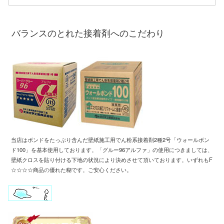
バランスのとれた接着剤へのこだわり
当店はボンドをたっぷり含んだ壁紙施工用
でん粉系接着剤2種2号「ウォールボン
ド100」
を基本使用しております
。「
グルー96アルファ」の使用につきましては、
壁紙クロスを
貼り付ける下地の状況により
決めさせて頂いております
。
いずれもF
☆☆☆☆商品
の
優れた糊です
。
ご安心ください。