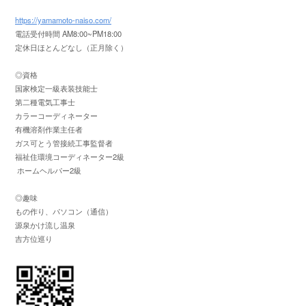
https://yamamoto-naiso.com/
電話受付時間 AM8:00~PM18:00
定休日ほとんどなし（正月除く）
◎資格
国家検定一級表装技能士
第二種電気工事士
カラーコーディネーター
有機溶剤作業主任者
ガス可とう管接続工事監督者
福祉住環境コーディネーター2級
ホームヘルパー2級
◎趣味
もの作り、パソコン（通信）
源泉かけ流し温泉
吉方位巡り