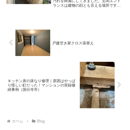
汚れを綺麗にしてきました。玄関エント
ランスは建物の顔とも言える場所ですか
ら、その汚れた乱張りの石材がずっと気
になっていましたので、今回、オーナー
様にエントランスの平場だけでもお試し
的にブラッシングをさせて...
戸建空き家クロス張替え
キッチン床の床なり修理｜原因はやっぱ
り怪しい釘だった！マンションの実録修
繕事例（国分寺市）
ホーム
Blog