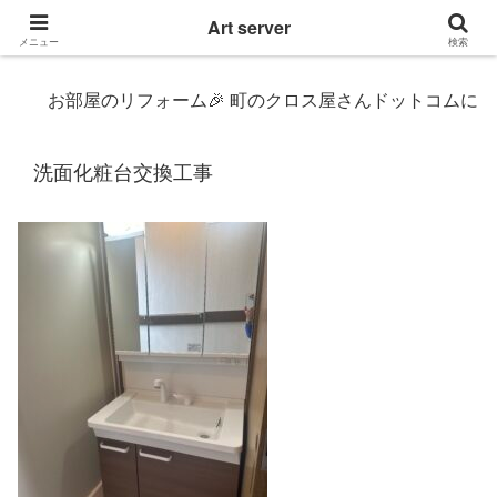
東京|多摩地域|小平市|リぺアリフォーム|クロス壁紙張替え
Art server
メニュー
検索
お部屋のリフォーム🎉 町のクロス屋さんドットコムにおまかせ〜 
洗面化粧台交換工事