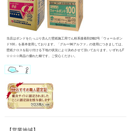
当店はボンドをたっぷり含んだ壁紙施工用
でん粉系接着剤2種2号「ウォールボン
ド100」
を基本使用しております
。「
グルー96アルファ」の使用につきましては、
壁紙クロスを
貼り付ける下地の状況により
決めさせて頂いております
。
いずれもF
☆☆☆☆商品
の
優れた糊です
。
ご安心ください。
【営業地域】