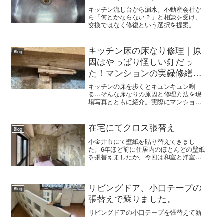
キッチン流し台から漏水。不動産会社か
ら「何とかならない？」と相談を受け、
交換ではなく修復という選択を提案。
キッチン床の床なり修理｜原
Blog
因はやっぱり怪しい釘だっ
た！マンションの実録修繕事
例（国分寺市）
キッチンの床を歩くとキュンキュン鳴
る…そんな床なりの原因と修理方法を現
場写真とともに紹介。実際にマンション
で修繕した事例をもとに、鳴り止まない
原因と解決策を解説します。クロス職人
プラスα
在宅にてクロス張替え
Blog
小金井市にて壁紙を貼り替えてきまし
た。6年ほど前に住居内のほとんどの壁紙
を張替えましたが、今回は和室と洋室の
ご依頼となりました。アクセントにはウ
イリアム.モリスデザインの壁紙を直感で
選ばれて、部屋の雰囲気がガラリと変わ
りました。モリスの壁紙...
リビングドア、小口テープの
Blog
張替えで蘇りました。
リビングドアの小口テープを張替えて新