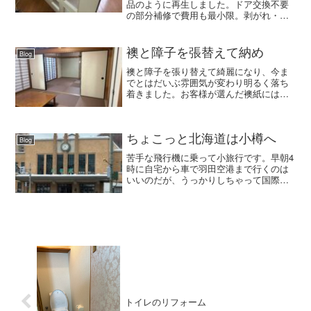
品のように再生しました。ドア交換不要
の部分補修で費用も最小限。剥がれ・欠
けでお困りの方におすすめの施工事例で
す。
襖と障子を張替えて納め
Blog
襖と障子を張り替えて綺麗になり、今ま
でとはだいぶ雰囲気が変わり明るく落ち
着きました。お客様が選んだ襖紙には薄
っすら横糸が入ったデザインで、これま
た薄っすらキラキラがまぶしてあります
ので尚更ですね。きっとお客様も喜んで
いただけることかと思いま...
ちょこっと北海道は小樽へ
Blog
苦手な飛行機に乗って小旅行です。早朝4
時に自宅から車で羽田空港まで行くのは
いいのだが、うっかりしちゃって国際線
ターミナルに着いちゃったものですから
大変だ。こりゃいかん💦と慌ててそこか
らモノレールに乗り、ANAの搭乗口まで
小走りでまっしぐら。...
トイレのリフォーム