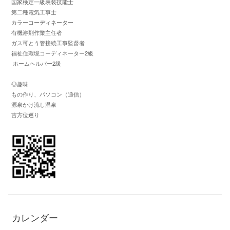
国家検定一級表装技能士
第二種電気工事士
カラーコーディネーター
有機溶剤作業主任者
ガス可とう管接続工事監督者
福祉住環境コーディネーター2級
ホームヘルパー2級
◎趣味
もの作り、パソコン（通信）
源泉かけ流し温泉
吉方位巡り
カレンダー