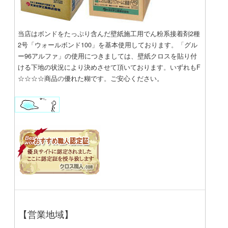
当店はボンドをたっぷり含んだ壁紙施工用
でん粉系接着剤2種
2号「ウォールボンド100」
を基本使用しております
。「
グル
ー96アルファ」の使用につきましては、
壁紙クロスを
貼り付
ける下地の状況により
決めさせて頂いております
。
いずれもF
☆☆☆☆商品
の
優れた糊です
。
ご安心ください。
【営業地域】