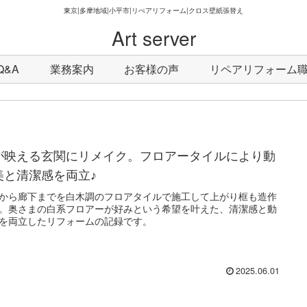
東京|多摩地域|小平市|リぺアリフォーム|クロス壁紙張替え
Art server
Q&A
業務案内
お客様の声
リペアリフォーム職人
が映える玄関にリメイク。フロアータイルにより動
美と清潔感を両立♪
から廊下までを白木調のフロアタイルで施工して上がり框も造作
。奥さまの白系フロアーが好みという希望を叶えた、清潔感と動
を両立したリフォームの記録です。
2025.06.01