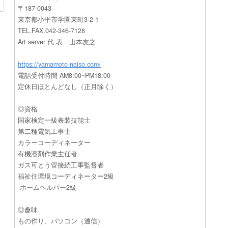
〒187-0043
東京都小平市学園東町3-2-1
TEL.FAX.042-346-7128
Art server 代 表 山本友之
https://yamamoto-naiso.com/
電話受付時間 AM8:00~PM18:00
定休日ほとんどなし（正月除く）
◎資格
国家検定一級表装技能士
第二種電気工事士
カラーコーディネーター
有機溶剤作業主任者
ガス可とう管接続工事監督者
福祉住環境コーディネーター2級
ホームヘルパー2級
◎趣味
もの作り、パソコン（通信）