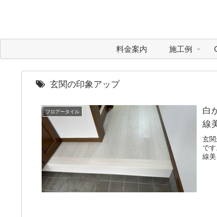
料金案内
施工例
玄関の印象アップ
白
フロアータイル
線
玄関
です
線美