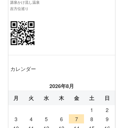
源泉かけ流し温泉
吉方位巡り
カレンダー
2026年8月
月
火
水
木
金
土
日
1
2
3
4
5
6
7
8
9