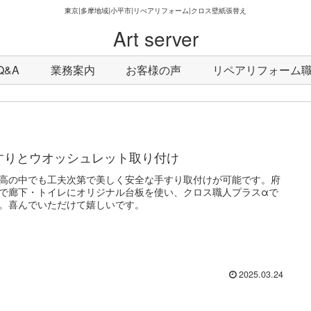
東京|多摩地域|小平市|リぺアリフォーム|クロス壁紙張替え
Art server
Q&A
業務案内
お客様の声
リペアリフォーム職人
すりとウオッシュレット取り付け
高の中でも工夫次第で美しく安全な手すり取付けが可能です。府
で廊下・トイレにオリジナル台板を使い、クロス職人プラスαで
。喜んでいただけて嬉しいです。
2025.03.24