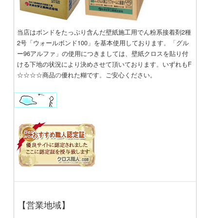
当店はボンドをたっぷり含んだ壁紙施工用
でん粉系接着剤2種
2号「ウォールボンド100」
を基本使用しております
。「
グル
ー96アルファ」の使用につきましては、
壁紙クロスを
貼り付
ける下地の状況により
決めさせて頂いております
。
いずれもF
☆☆☆☆商品
の
優れた糊です
。
ご安心ください。
【営業地域】