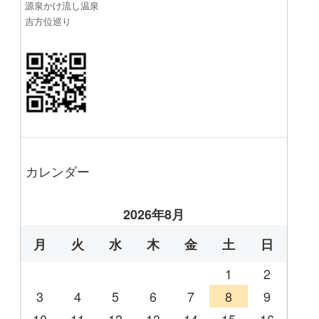
源泉かけ流し温泉
吉方位巡り
カレンダー
2026年8月
月
火
水
木
金
土
日
1
2
3
4
5
6
7
8
9