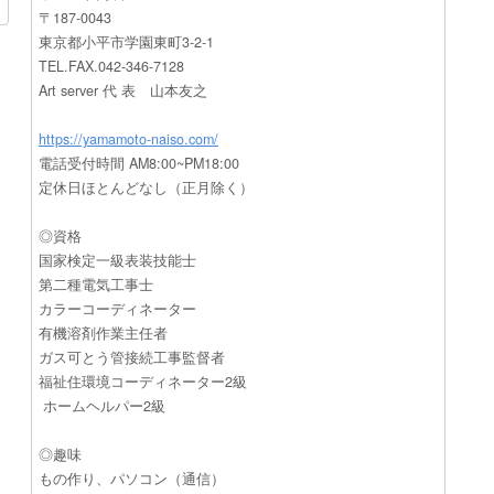
〒187-0043
東京都小平市学園東町3-2-1
TEL.FAX.042-346-7128
Art server 代 表 山本友之
https://yamamoto-naiso.com/
電話受付時間 AM8:00~PM18:00
定休日ほとんどなし（正月除く）
◎資格
国家検定一級表装技能士
第二種電気工事士
カラーコーディネーター
有機溶剤作業主任者
ガス可とう管接続工事監督者
福祉住環境コーディネーター2級
ホームヘルパー2級
◎趣味
もの作り、パソコン（通信）