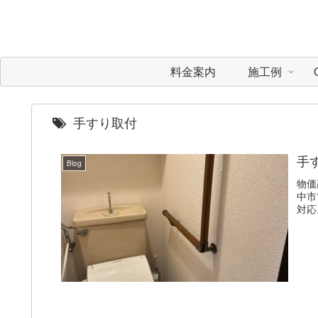
料金案内
施工例
手すり取付
手
Blog
物価
中市
対応