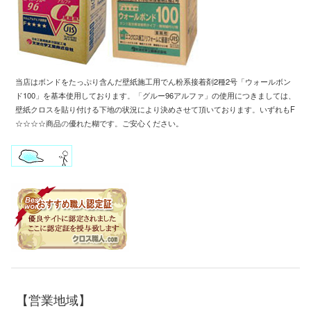
当店はボンドをたっぷり含んだ壁紙施工用
でん粉系接着剤2種2号「ウォールボン
ド100」
を基本使用しております
。「
グルー96アルファ」の使用につきましては、
壁紙クロスを
貼り付ける下地の状況により
決めさせて頂いております
。
いずれもF
☆☆☆☆商品
の
優れた糊です
。
ご安心ください。
【営業地域】