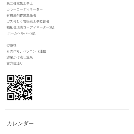
第二種電気工事士
カラーコーディネーター
有機溶剤作業主任者
ガス可とう管接続工事監督者
福祉住環境コーディネーター2級
ホームヘルパー2級
◎趣味
もの作り、パソコン（通信）
源泉かけ流し温泉
吉方位巡り
カレンダー