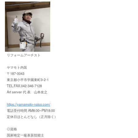
リフォームアーチスト
ヤマモト内装
〒187-0043
東京都小平市学園東町3-2-1
TEL.FAX.042-346-7128
Art server 代 表 山本友之
https://yamamoto-naiso.com/
電話受付時間 AM8:00~PM18:00
定休日ほとんどなし（正月除く）
◎資格
国家検定一級表装技能士