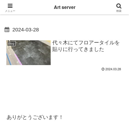
東京|多摩地域|小平市|リぺアリフォーム|クロス壁紙張替え
Art server
メニュー
検索
2024-03-28
代々木にてフロアータイルを
Blog
貼りに行ってきました
2024.03.28
ありがとうございます！