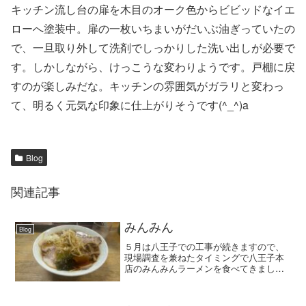
キッチン流し台の扉を木目のオーク色からビビッドなイエ
ローへ塗装中。扉の一枚いちまいがだいぶ油ぎっていたの
で、一旦取り外して洗剤でしっかりした洗い出しが必要で
す。しかしながら、けっこうな変わりようです。戸棚に戻
すのが楽しみだな。キッチンの雰囲気がガラリと変わっ
て、明るく元気な印象に仕上がりそうです(^_^)a
Blog
関連記事
みんみん
Blog
５月は八王子での工事が続きますので、
現場調査を兼ねたタイミングで八王子本
店のみんみんラーメンを食べてきまし
た。ここのラーメンは今風と違い、昔な
がらの醤油ラーメンですから濃厚さを感
じない、サラッとサクサクした細麺に、