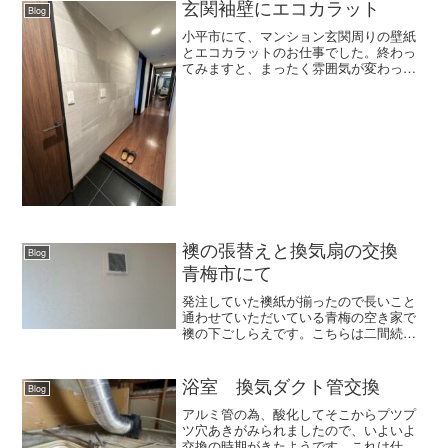
シンプルで素朴な醤油のスー...
玄関袖壁にエコカラット
Blog
小平市にて、マンション玄関周りの壁紙
とエコカラットのお仕事でした。終わっ
てみますと、まったく雰囲気が変わって
なんて素敵なのでしょう❣️意匠性がぐーん
と上がり、やっぱり良いものは良いです
ね。じつは、このエコカラットは、奥さ
まがこつこつとネット...
襖の張替えと換気扇の交換
Blog
青梅市にて
発注していた襖紙が揃ったので長いこと
通わせていただいている青梅の空き家で
襖の下ごしらえです。こちらは二間続き
の和室で日本の伝統的な作りの和室とい
えるでしょう。外国人の方が見たら、こ
れはもぉ〜写真をパチリパチリ大喜びだ
浴室 換気ダクト管交換
Blog
と思います。豪華で立派な...
アルミ管の為、酸化してそこからプツプ
ツ穴あきがみられましたので、いよいよ
交換の時期がきたようです。これは仕方