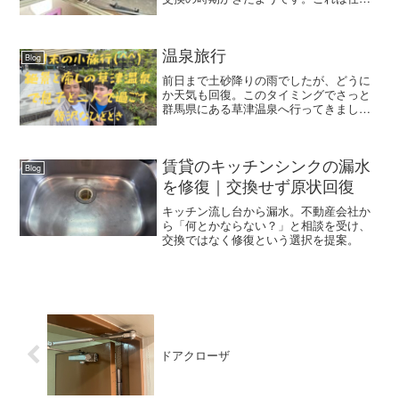
なく経年劣化は避けられませんね。今回
はリフォームアーチストが天井裏に潜り
込んで、新しくジャバラ管をぐりぐり伸
ばして浴室内の空気を外へ...
温泉旅行
Blog
前日まで土砂降りの雨でしたが、どうに
か天気も回復。このタイミングでさっと
群馬県にある草津温泉へ行ってきまし
た。草津温泉は有名な温泉地の一つで、
その効能と美しい自然環境で知られてい
て、東京から車で3時間有れば行けるとこ
ろ。写真は到着してすぐに...
賃貸のキッチンシンクの漏水
Blog
を修復｜交換せず原状回復
キッチン流し台から漏水。不動産会社か
ら「何とかならない？」と相談を受け、
交換ではなく修復という選択を提案。
ドアクローザ