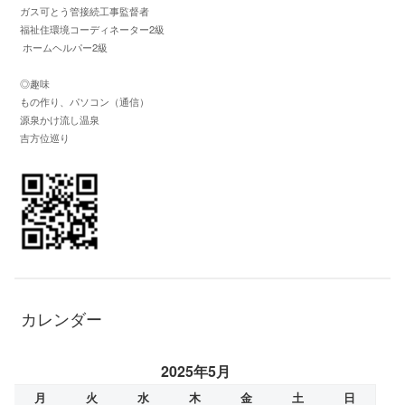
ガス可とう管接続工事監督者
福祉住環境コーディネーター2級
ホームヘルパー2級
◎趣味
もの作り、パソコン（通信）
源泉かけ流し温泉
吉方位巡り
カレンダー
2025年5月
月
火
水
木
金
土
日