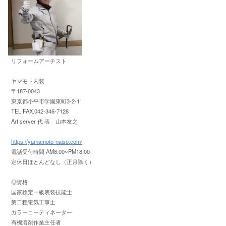
リフォームアーチスト
ヤマモト内装
〒187-0043
東京都小平市学園東町3-2-1
TEL.FAX.042-346-7128
Art server 代 表 山本友之
https://yamamoto-naiso.com/
電話受付時間 AM8:00~PM18:00
定休日ほとんどなし（正月除く）
◎資格
国家検定一級表装技能士
第二種電気工事士
カラーコーディネーター
有機溶剤作業主任者