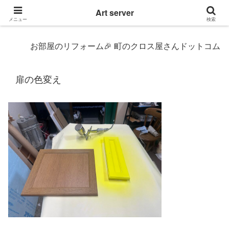
東京|多摩地域|小平市|リぺアリフォーム|クロス壁紙張替え
Art server
メニュー
検索
お部屋のリフォーム🎉 町のクロス屋さんドットコムにおまかせ〜
扉の色変え