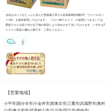
当店はボンドをたっぷり含んだ壁紙施工用
でん粉系接着剤2種2号「ウォールボン
ド100」
を基本使用しております
。「
グルー96アルファ」の使用につきましては、
壁紙クロスを
貼り付ける下地の状況により
決めさせて頂いております
。
いずれもF
☆☆☆☆商品
の
優れた糊です
。
ご安心ください。
【営業地域】
小平市|国分寺市|小金井市|西東京市|三鷹市|武蔵野市|東村
山市|東大和市|武蔵村山市|立川市|国立市|府中市|