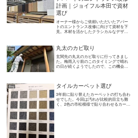
計画｜ジョイフル本田で資材
選び
オーナー様からご依頼いただいたアパー
トのエントランス改修に向けて資材を下
見。木材を活かしたクラシカルなデザイ
ンをイメージしながら準備を進めていま
す。
丸太のカビ取り
Blog
玄関先の丸太のカビ取りに行ってきまし
た。梅雨入り前のこのタイミングで晴れ
の日が続くようでしたので、この機会に
やってしまわないと先延ばしの梅雨明け
になってしまうので夏の予定を考えると
カビだけでも取りたくて青梅まで行って
きました。カビ取り剤を2...
タイルカーペット選び
Blog
3年前に貼り替えたカーペットの打ち合わ
せでした。今回は汚れが比較的目立ち難
く、2色の市松模様で貼り合わせるカーペ
ットになりますから小洒落た落ちつきの
ある空間になるので楽しみです🌈デイサ
ービスとして使用しているので、カーペ
ットの傷みはともかく...