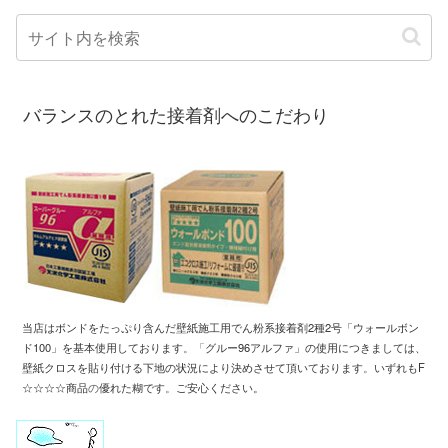
バランスのとれた接着剤へのこだわり
当店はボンドをたっぷり含んだ壁紙施工用
でん粉系接着剤2種2号「ウォールボン
ド100」
を基本使用しております
。「
グルー96アルファ」の使用につきましては、
壁紙クロスを
貼り付ける下地の状況により
決めさせて頂いております
。
いずれもF
☆☆☆☆商品
の
優れた糊です
。
ご安心ください。