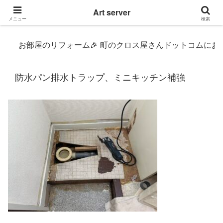
東京|多摩地域|小平市|リぺアリフォーム|クロス壁紙張替え
Art server
メニュー
検索
お部屋のリフォーム🎉 町のクロス屋さんドットコムにおまかせ〜 
防水パン排水トラップ、ミニキッチン補強