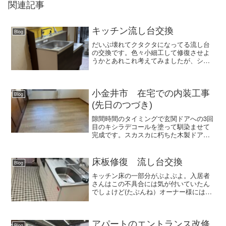
関連記事
キッチン流し台交換
Blog
だいぶ壊れてクタクタになってる流し台
の交換です。色々小細工して修復させよ
うかとあれこれ考えてみましたが、シン
クに小穴がぽこぽこ空いているといった
決定打が判明したので修復を断念。一
見、汚れてはいますが磨けばまだ使えそ
うでしたから残念でしたけど...
小金井市 在宅での内装工事
Blog
(先日のつづき)
隙間時間のタイミングで玄関ドアへの3回
目のキシラデコールを塗って馴染ませて
完成です。スカスカに朽ちた木製ドアも
じっくり手を加えると生き返るものだな
ぁ、と。仕事していていい気分になりま
した🙂既設カーペットを剥がして撤去と
床板修復 流し台交換
Blog
壁紙を張り替えるときに...
キッチン床の一部分がぶよぶよ。入居者
さんはこの不具合には気が付いていたん
でしょけど(たぶんね）オーナー様には言
わなかったのかな。見たところ、かなり
前から水漏れはしていたかと思います。
退去してからわかることはよくあること
ですが、レベル高めな困...
アパートのエントランス改修
Blog