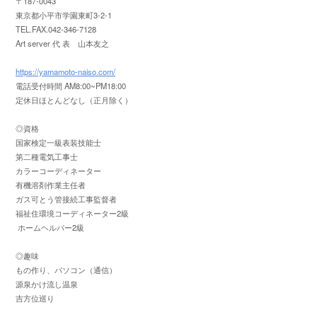
〒187-0043
東京都小平市学園東町3-2-1
TEL.FAX.042-346-7128
Art server 代 表 山本友之
https://yamamoto-naiso.com/
電話受付時間 AM8:00~PM18:00
定休日ほとんどなし（正月除く）
◎資格
国家検定一級表装技能士
第二種電気工事士
カラーコーディネーター
有機溶剤作業主任者
ガス可とう管接続工事監督者
福祉住環境コーディネーター2級
ホームヘルパー2級
◎趣味
もの作り、パソコン（通信）
源泉かけ流し温泉
吉方位巡り