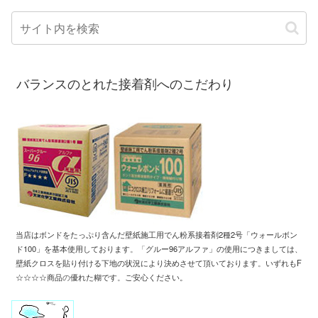
バランスのとれた接着剤へのこだわり
当店はボンドをたっぷり含んだ壁紙施工用
でん粉系接着剤2種2号「ウォールボン
ド100」
を基本使用しております
。「
グルー96アルファ」の使用につきましては、
壁紙クロスを
貼り付ける下地の状況により
決めさせて頂いております
。
いずれもF
☆☆☆☆商品
の
優れた糊です
。
ご安心ください。