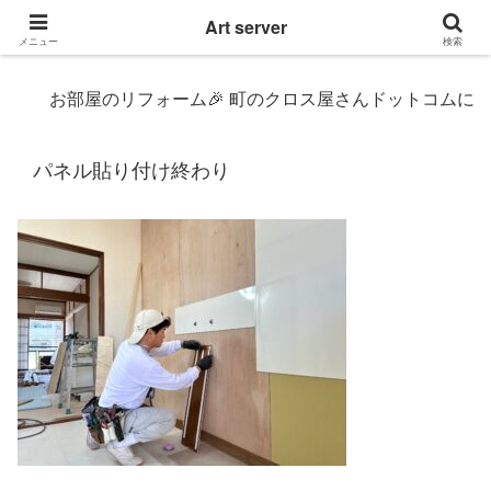
東京|多摩地域|小平市|リぺアリフォーム|クロス壁紙張替え
Art server
メニュー
検索
お部屋のリフォーム🎉 町のクロス屋さんドットコムにおまかせ〜 
パネル貼り付け終わり