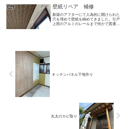
よるでしょうけど、何しろ玄関先の床面
にもオイルがぽつ...
壁紙リペア 補修
Blog
新築のアフターにて人為的に開けられた
穴を埋めて壁紙を納めてきました。引戸
上部のアルミのレールまで何かで貫通さ
せていますから、いったいなんの為の穴
だったのか・・不明ですが、とにかく納
めてきました。当日、材料が無いため切
り張り移植です。よく見る...
キッチンパネル下地作り
丸太のカビ取り