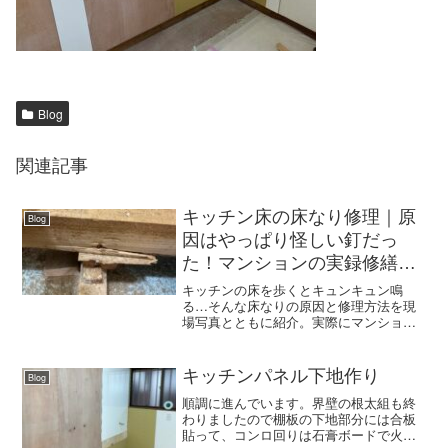
Blog
関連記事
キッチン床の床なり修理｜原
Blog
因はやっぱり怪しい釘だっ
た！マンションの実録修繕事
例（国分寺市）
キッチンの床を歩くとキュンキュン鳴
る…そんな床なりの原因と修理方法を現
場写真とともに紹介。実際にマンション
で修繕した事例をもとに、鳴り止まない
原因と解決策を解説します。クロス職人
プラスα
キッチンパネル下地作り
Blog
順調に進んでいます。界壁の根太組も終
わりましたので棚板の下地部分には合板
貼って、コンロ回りは石膏ボードで火の