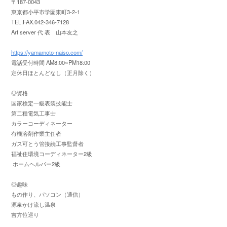
〒187-0043
東京都小平市学園東町3-2-1
TEL.FAX.042-346-7128
Art server 代 表 山本友之
https://yamamoto-naiso.com/
電話受付時間 AM8:00~PM18:00
定休日ほとんどなし（正月除く）
◎資格
国家検定一級表装技能士
第二種電気工事士
カラーコーディネーター
有機溶剤作業主任者
ガス可とう管接続工事監督者
福祉住環境コーディネーター2級
ホームヘルパー2級
◎趣味
もの作り、パソコン（通信）
源泉かけ流し温泉
吉方位巡り