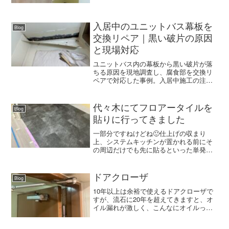
用心の仕様。パネルを貼るときは突き出
たガス管が邪魔して貼りにくいからと、
先日来たガス屋さんに言ったら、それな
りにやり易くしてくれたの...
入居中のユニットバス幕板を
Blog
交換リペア｜黒い破片の原因
と現場対応
ユニットバス内の幕板から黒い破片が落
ちる原因を現地調査し、腐食部を交換リ
ペアで対応した事例。入居中施工の注意
点と原状回復の考え方を解説します。
代々木にてフロアータイルを
Blog
貼りに行ってきました
一部分ですねけどね🙂仕上げの収まり
上、システムキッチンが置かれる前にそ
の周辺だけでも先に貼るといった単発の
仕事です。水回りはできることならこの
収め方が理想でしょう。まずは掃除機で
粉塵を吸い上げてアースタックで下地の
ドアクローザ
Blog
段差を解消させて貼り付けス...
10年以上は余裕で使えるドアクローザで
すが、流石に20年を超えてきますと、オ
イル漏れが激しく、こんなにオイルって
入っているものなのかー⁉︎っていうくらい
滲み出てきます。もちろん開閉頻度にも