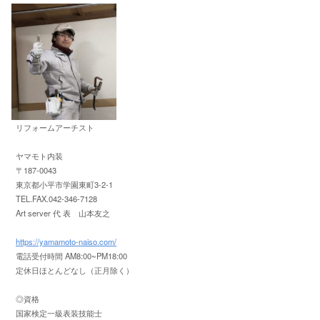
リフォームアーチスト
ヤマモト内装
〒187-0043
東京都小平市学園東町3-2-1
TEL.FAX.042-346-7128
Art server 代 表 山本友之
https://yamamoto-naiso.com/
電話受付時間 AM8:00~PM18:00
定休日ほとんどなし（正月除く）
◎資格
国家検定一級表装技能士