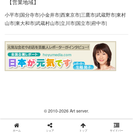
【営業地域】
小平市|国分寺市|小金井市|西東京市|三鷹市|武蔵野市|東村
山市|東大和市|武蔵村山市|立川市|国立市|府中市|
© 2010-2026 Art server.
ホーム
シェア
トップ
サイドバー