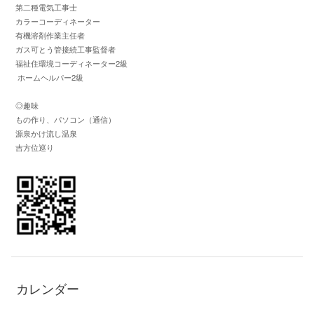
第二種電気工事士
カラーコーディネーター
有機溶剤作業主任者
ガス可とう管接続工事監督者
福祉住環境コーディネーター2級
ホームヘルパー2級
◎趣味
もの作り、パソコン（通信）
源泉かけ流し温泉
吉方位巡り
カレンダー