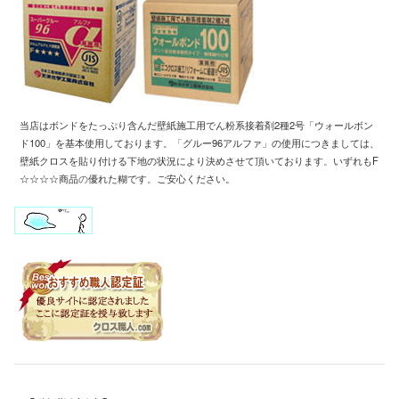
当店はボンドをたっぷり含んだ壁紙施工用
でん粉系接着剤2種2号「ウォールボン
ド100」
を基本使用しております
。「
グルー96アルファ」の使用につきましては、
壁紙クロスを
貼り付ける下地の状況により
決めさせて頂いております
。
いずれもF
☆☆☆☆商品
の
優れた糊です
。
ご安心ください。