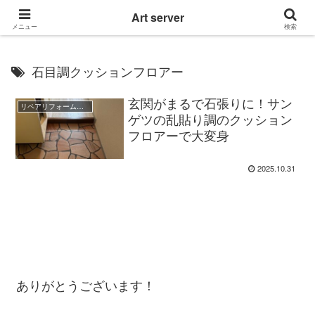
東京|多摩地域|小平市|リぺアリフォーム|クロス壁紙張替え
Art server
メニュー
検索
石目調クッションフロアー
玄関がまるで石張りに！サン
リペアリフォーム職人のBlog
ゲツの乱貼り調のクッション
フロアーで大変身
2025.10.31
ありがとうございます！