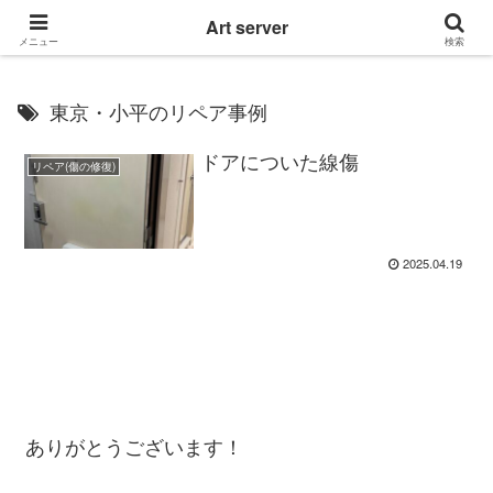
東京|多摩地域|小平市|リぺアリフォーム|クロス壁紙張替え
Art server
メニュー
検索
東京・小平のリペア事例
ドアについた線傷
リペア(傷の修復)
2025.04.19
ありがとうございます！