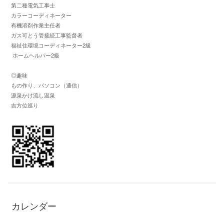
第二種電気工事士
カラーコーディネーター
有機溶剤作業主任者
ガス可とう管接続工事監督者
福祉住環境コーディネーター2級
ホームヘルパー2級
◎趣味
もの作り、パソコン（通信）
源泉かけ流し温泉
吉方位巡り
カレンダー