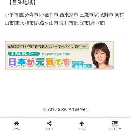
【営業地域】
小平市|国分寺市|小金井市|西東京市|三鷹市|武蔵野市|東村
山市|東大和市|武蔵村山市|立川市|国立市|府中市|
© 2010-2026 Art server.
ホーム
シェア
トップ
サイドバー