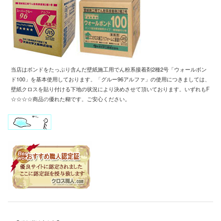
当店はボンドをたっぷり含んだ壁紙施工用
でん粉系接着剤2種2号「ウォールボン
ド100」
を基本使用しております
。「
グルー96アルファ」の使用につきましては、
壁紙クロスを
貼り付ける下地の状況により
決めさせて頂いております
。
いずれもF
☆☆☆☆商品
の
優れた糊です
。
ご安心ください。