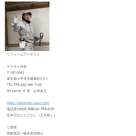
リフォームアーチスト
ヤマモト内装
〒187-0043
東京都小平市学園東町3-2-1
TEL.FAX.042-346-7128
Art server 代 表 山本友之
https://yamamoto-naiso.com/
電話受付時間 AM8:00~PM18:00
定休日ほとんどなし（正月除く）
◎資格
国家検定一級表装技能士