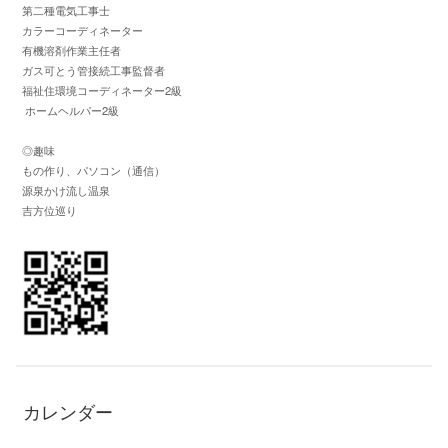
第二種電気工事士
カラーコーディネーター
有機溶剤作業主任者
ガス可とう管接続工事監督者
福祉住環境コーディネーター2級
ホームヘルパー2級
◎趣味
もの作り、パソコン（通信）
源泉かけ流し温泉
吉方位巡り
カレンダー