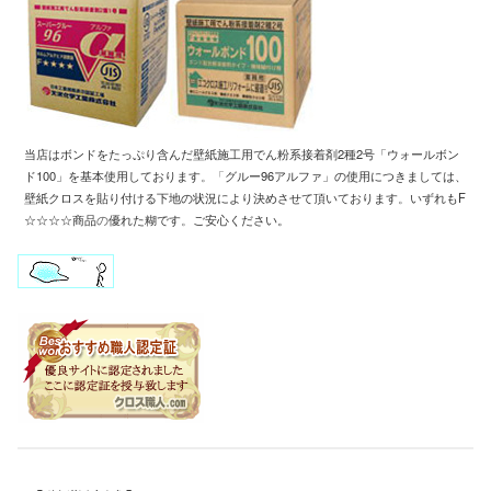
当店はボンドをたっぷり含んだ壁紙施工用
でん粉系接着剤2種2号「ウォールボン
ド100」
を基本使用しております
。「
グルー96アルファ」の使用につきましては、
壁紙クロスを
貼り付ける下地の状況により
決めさせて頂いております
。
いずれもF
☆☆☆☆商品
の
優れた糊です
。
ご安心ください。