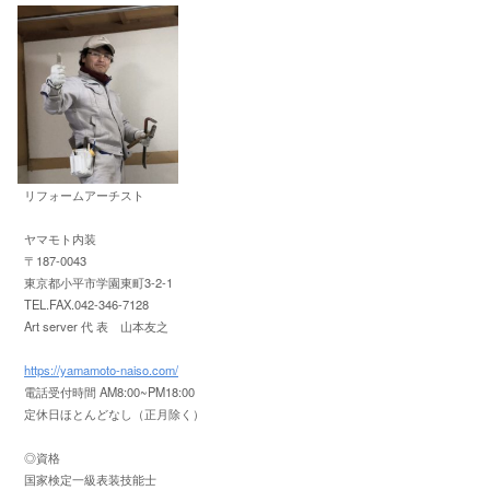
リフォームアーチスト
ヤマモト内装
〒187-0043
東京都小平市学園東町3-2-1
TEL.FAX.042-346-7128
Art server 代 表 山本友之
https://yamamoto-naiso.com/
電話受付時間 AM8:00~PM18:00
定休日ほとんどなし（正月除く）
◎資格
国家検定一級表装技能士