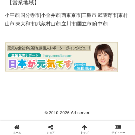
【営業地域】
小平市|国分寺市|小金井市|西東京市|三鷹市|武蔵野市|東村
山市|東大和市|武蔵村山市|立川市|国立市|府中市|
© 2010-2026 Art server.
ホーム
シェア
トップ
サイドバー