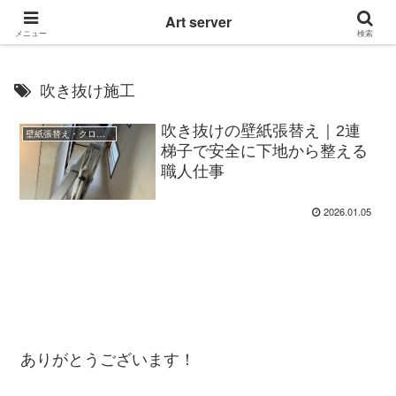
東京|多摩地域|小平市|リぺアリフォーム|クロス壁紙張替え
Art server
メニュー
検索
吹き抜け施工
吹き抜けの壁紙張替え｜2連
壁紙張替え・クロス貼り
梯子で安全に下地から整える
職人仕事
2026.01.05
ありがとうございます！