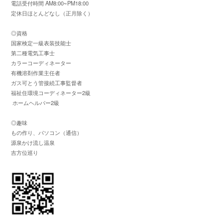
電話受付時間 AM8:00~PM18:00
定休日ほとんどなし（正月除く）
◎資格
国家検定一級表装技能士
第二種電気工事士
カラーコーディネーター
有機溶剤作業主任者
ガス可とう管接続工事監督者
福祉住環境コーディネーター2級
ホームヘルパー2級
◎趣味
もの作り、パソコン（通信）
源泉かけ流し温泉
吉方位巡り