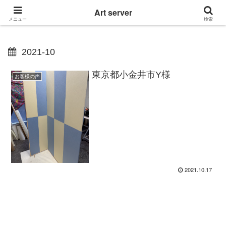
東京|多摩地域|小平市|リぺアリフォーム|クロス壁紙張替え
Art server
メニュー
検索
2021-10
東京都小金井市Y様
お客様の声
2021.10.17