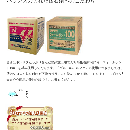
バランスのとれた接着剤へのこだわり
当店はボンドをたっぷり含んだ壁紙施工用
でん粉系接着剤2種2号「ウォールボン
ド100」
を基本使用しております
。「
グルー96アルファ」の使用につきましては、
壁紙クロスを
貼り付ける下地の状況により
決めさせて頂いております
。
いずれもF
☆☆☆☆商品
の
優れた糊です
。
ご安心ください。