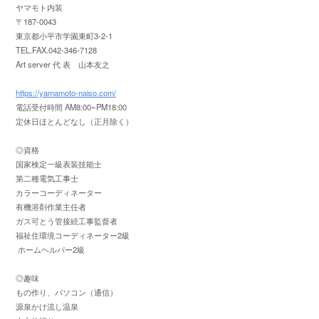
ヤマモト内装
〒187-0043
東京都小平市学園東町3-2-1
TEL.FAX.042-346-7128
Art server 代 表 山本友之
https://yamamoto-naiso.com/
電話受付時間 AM8:00~PM18:00
定休日ほとんどなし（正月除く）
◎資格
国家検定一級表装技能士
第二種電気工事士
カラーコーディネーター
有機溶剤作業主任者
ガス可とう管接続工事監督者
福祉住環境コーディネーター2級
ホームヘルパー2級
◎趣味
もの作り、パソコン（通信）
源泉かけ流し温泉