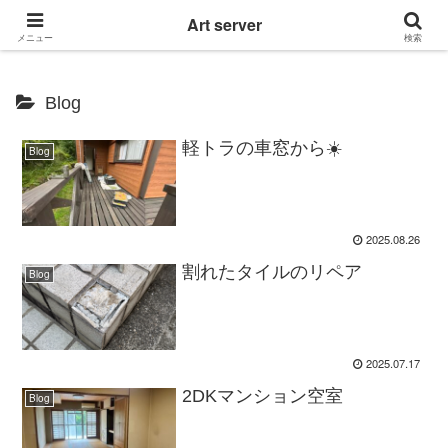
東京|多摩地域|小平市|リぺアリフォーム|クロス壁紙張替え
Art server
メニュー
検索
Blog
軽トラの車窓から☀️
Blog
2025.08.26
割れたタイルのリペア
Blog
2025.07.17
2DKマンション空室
Blog