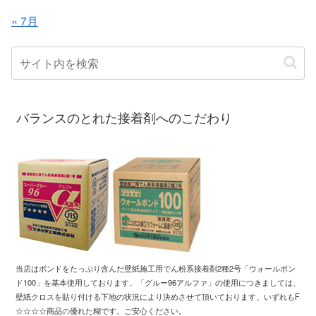
« 7月
バランスのとれた接着剤へのこだわり
当店はボンドをたっぷり含んだ壁紙施工用
でん粉系接着剤2種2号「ウォールボン
ド100」
を基本使用しております
。「
グルー96アルファ」の使用につきましては、
壁紙クロスを
貼り付ける下地の状況により
決めさせて頂いております
。
いずれもF
☆☆☆☆商品
の
優れた糊です
。
ご安心ください。