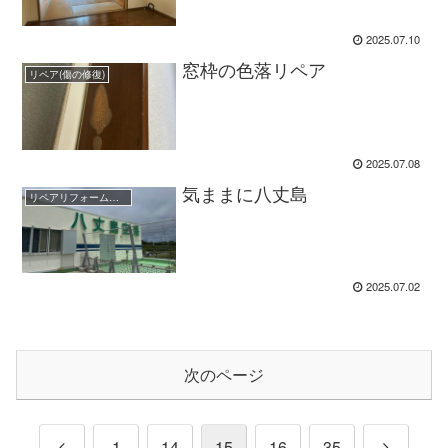
2025.07.10
窓枠の色落リペア
リペア(傷の修復)
2025.07.08
気ままに八丈島
リペアリフォーム職人のBlog
2025.07.02
次のページ
前
次
1
14
15
16
35