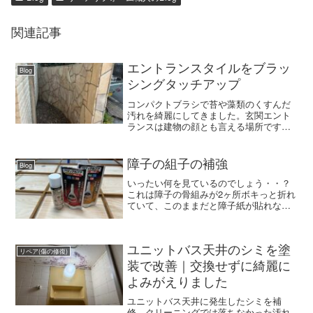
関連記事
エントランスタイルをブラッ
Blog
シングタッチアップ
コンパクトブラシで苔や藻類のくすんだ
汚れを綺麗にしてきました。玄関エント
ランスは建物の顔とも言える場所ですか
ら、その汚れた乱張りの石材がずっと気
になっていましたので、今回、オーナー
様にエントランスの平場だけでもお試し
障子の組子の補強
Blog
的にブラッシングをさせて...
いったい何を見ているのでしょう・・？
これは障子の骨組みが2ヶ所ボキっと折れ
ていて、このままだと障子紙が貼れない
なって、アロンアルファでくっつけてい
るところです。入居者がぶつかったか何
かしたのでしょう。どーりでこの部分だ
け障子紙がぐしゃっとし...
ユニットバス天井のシミを塗
リペア(傷の修復)
装で改善｜交換せずに綺麗に
よみがえりました
ユニットバス天井に発生したシミを補
修。クリーニングでは落ちなかった汚れ