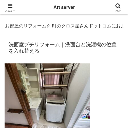
東京|多摩地域|小平市|リぺアリフォーム|クロス壁紙張替え
Art server
メニュー
検索
部屋のリフォーム🎉 町のクロス屋さんドットコムにおまかせ〜 o(^
洗面室プチリフォーム｜洗面台と洗濯機の位置
を入れ替える