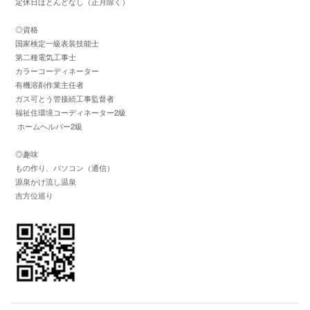
定休日ほとんどなし（正月除く）
◎資格
国家検定一級表装技能士
第二種電気工事士
カラーコーディネーター
有機溶剤作業主任者
ガス可とう管接続工事監督者
福祉住環境コーディネーター2級
ホームヘルパー2級
◎趣味
もの作り、パソコン（通信）
源泉かけ流し温泉
吉方位巡り