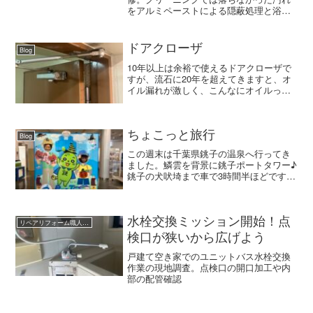
をアルミペーストによる隠蔽処理と浴室
用特殊塗料の吹付塗装で改善。交換せず
に綺麗な浴室へ原状回復しました。
ドアクローザ
Blog
10年以上は余裕で使えるドアクローザで
すが、流石に20年を超えてきますと、オ
イル漏れが激しく、こんなにオイルって
入っているものなのかー⁉︎っていうくらい
滲み出てきます。もちろん開閉頻度にも
よるでしょうけど、何しろ玄関先の床面
にもオイルがぽつ...
ちょこっと旅行
Blog
この週末は千葉県銚子の温泉へ行ってき
ました。鱗雲を背景に銚子ポートタワー♪
銚子の犬吠埼まで車で3時間半ほどですか
ね。湾岸沿いをひた走り、東関道の終点
まで。途中、インターで遊んだりして
(^^♪旅行って行った先の楽しさだけでは
なく、道中の気分も...
水栓交換ミッション開始！点
リペアリフォーム職人のBlog
検口が狭いから広げよう
戸建て空き家でのユニットバス水栓交換
作業の現地調査。点検口の開口加工や内
部の配管確認